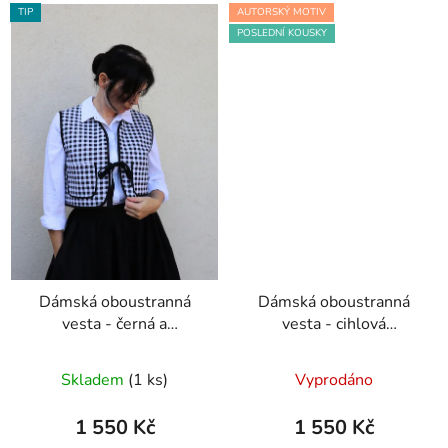
TIP
AUTORSKÝ MOTIV
POSLEDNÍ KOUSKY
Dámská oboustranná
Dámská oboustranná
vesta - černá a
vesta - cihlová
černobílé káro
Počmáraná a černá
Skladem
(1 ks)
Vyprodáno
1 550 Kč
1 550 Kč