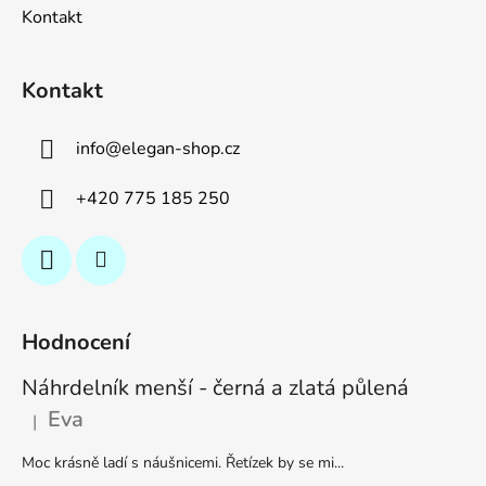
Kontakt
Kontakt
info
@
elegan-shop.cz
+420 775 185 250
Hodnocení
Náhrdelník menší - černá a zlatá půlená
Eva
|
Hodnocení produktu je 5 z 5 hvězdiček.
Moc krásně ladí s náušnicemi. Řetízek by se mi...