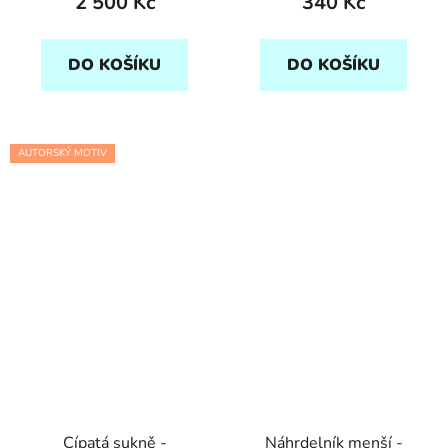
2 500 Kč
340 Kč
DO KOŠÍKU
DO KOŠÍKU
AUTORSKÝ MOTIV
Cípatá sukně -
Náhrdelník menší -