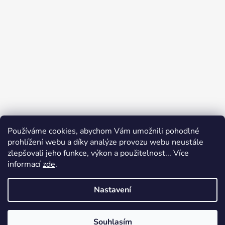
Používáme cookies, abychom Vám umožnili pohodlné
prohlížení webu a díky analýze provozu webu neustále
zlepšovali jeho funkce, výkon a použitelnost... Více
informací
zde
.
Nastavení
Vytvořil Shoptet
Souhlasím
Copyright 2026
Elegan
. Všechna práva vyhrazena.