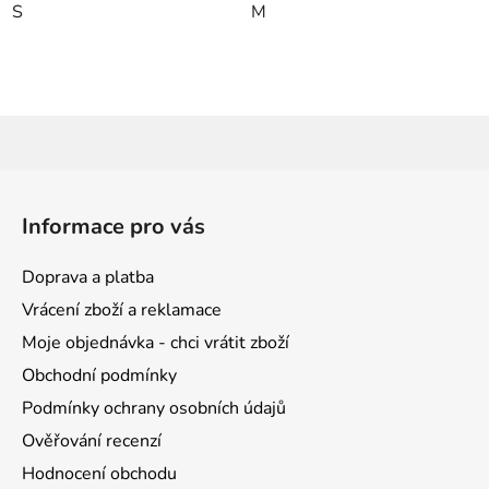
S
M
Z
á
Informace pro vás
p
a
Doprava a platba
t
Vrácení zboží a reklamace
í
Moje objednávka - chci vrátit zboží
Obchodní podmínky
Podmínky ochrany osobních údajů
Ověřování recenzí
Hodnocení obchodu