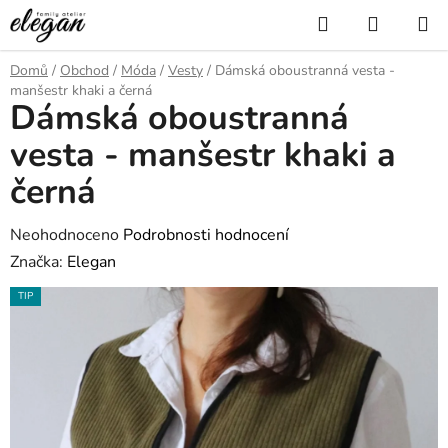
Přejít
Hledat
NÁKUP
na
KOŠÍK
obsah
Domů
/
Obchod
/
Móda
/
Vesty
/
Dámská oboustranná vesta -
manšestr khaki a černá
Dámská oboustranná
vesta - manšestr khaki a
černá
Průměrné
Neohodnoceno
Podrobnosti hodnocení
hodnocení
Značka:
Elegan
produktu
TIP
je
0,0
z
5
hvězdiček.