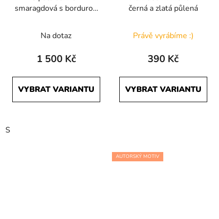
smaragdová s bordurou
černá a zlatá půlená
Počmáraná
Průměrné
Na dotaz
Právě vyrábíme :)
hodnocení
produktu
1 500 Kč
390 Kč
je
5,0
VYBRAT VARIANTU
VYBRAT VARIANTU
z
5
hvězdiček.
S
AUTORSKÝ MOTIV