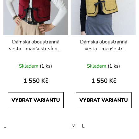
Dámská oboustranná
Dámská oboustranná
vesta - manšestr vínová
vesta - manšestr
a černá
hořčicová a černá
Skladem
(1 ks)
Skladem
(1 ks)
1 550 Kč
1 550 Kč
VYBRAT VARIANTU
VYBRAT VARIANTU
L
M
L