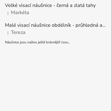
Velké visací náušnice - černá a zlatá tahy
Markéta
|
Hodnocení produktu je 5 z 5 hvězdiček.
Malé visací náušnice obdélník - průhledná a stříbrná
Tereza
|
Hodnocení produktu je 5 z 5 hvězdiček.
Náušnice jsou naživo ještě krásnější! Jsou...