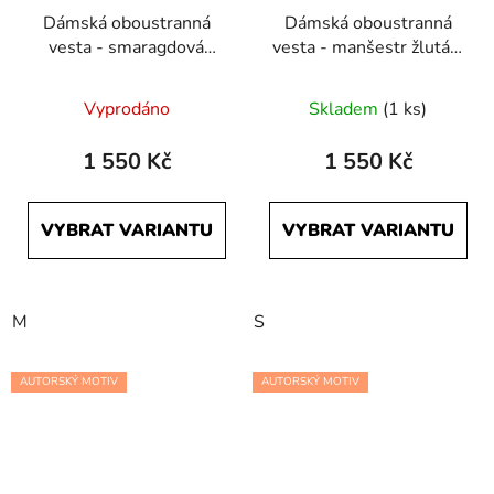
Dámská oboustranná
Dámská oboustranná
vesta - smaragdová
vesta - manšestr žlutá a
Počmáraná a černá
černá
Průměrné
Vyprodáno
Skladem
(1 ks)
hodnocení
produktu
1 550 Kč
1 550 Kč
je
5,0
VYBRAT VARIANTU
VYBRAT VARIANTU
z
5
hvězdiček.
M
S
AUTORSKÝ MOTIV
AUTORSKÝ MOTIV