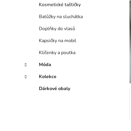
í
Kosmetické taštičky
p
a
Batůžky na sluchátka
n
Doplňky do vlasů
e
l
Kapsičky na mobil
Klíčenky a poutka
Móda
Kolekce
Dárkové obaly