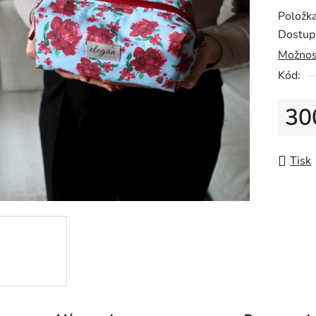
0,0
Položk
z
Dostup
5
Možnos
hvězdič
Kód:
30
Měrná
Tisk