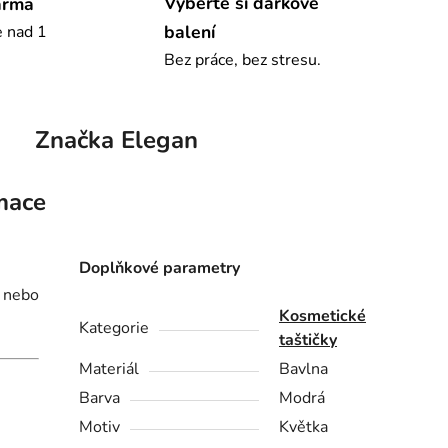
Vyberte si dárkové
arma
balení
e nad 1
Bez práce, bez stresu.
Značka
Elegan
mace
Doplňkové parametry
i nebo
Kosmetické
Kategorie
taštičky
Materiál
Bavlna
Barva
Modrá
Motiv
Květka