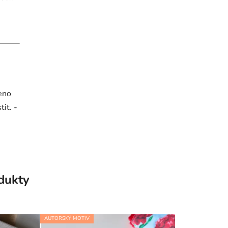
eno
it. -
odukty
AUTORSKÝ MOTIV