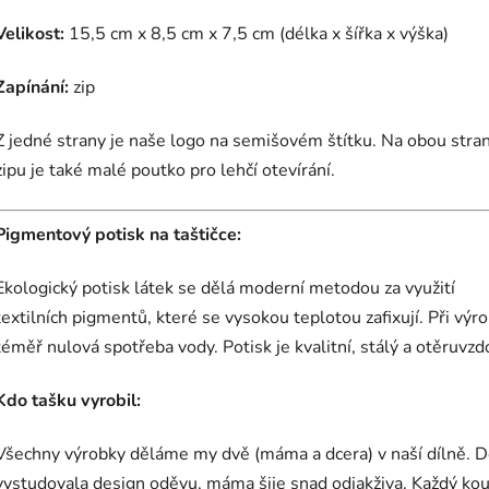
Velikost:
15,5 cm x 8,5 cm x 7,5 cm (délka x šířka x výška)
Zapínání:
zip
Z jedné strany je naše logo na semišovém štítku. Na obou stra
zipu je také malé poutko pro lehčí otevírání.
Pigmentový potisk na taštičce:
Ekologický potisk látek se dělá moderní metodou za využití
textilních pigmentů, které se vysokou teplotou zafixují. Při výro
téměř nulová spotřeba vody. Potisk je kvalitní, stálý a otěruvzd
Kdo tašku vyrobil:
Všechny výrobky děláme my dvě (máma a dcera) v naší dílně. D
vystudovala design oděvu, máma šije snad odjakživa. Každý ko