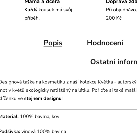
Máma a dcera
Doprava zd
Každý kousek má svůj
Při objednávc
příběh.
200 Kč.
Popis
Hodnocení
Ostatní infor
Designová taška na kosmetiku z naší kolekce Květka - autorský
motiv květů ekologicky natištěný na látku. Pořiďte si také mašl
klíčenku ve
stejném designu
!
Materiál:
100% bavlna, kov
Podšívka:
vínová 100% bavlna