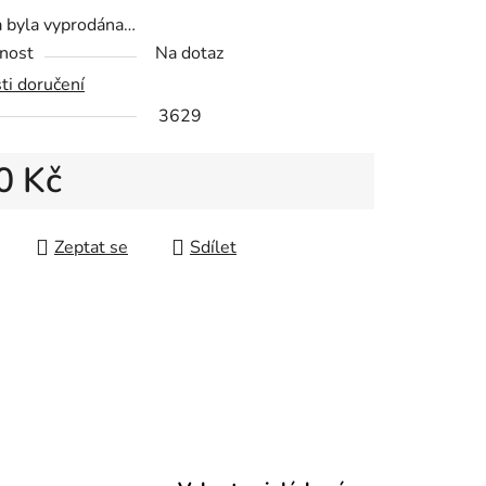
a byla vyprodána…
nost
Na dotaz
ti doručení
ek.
3629
0 Kč
 cena:
Zeptat se
Sdílet