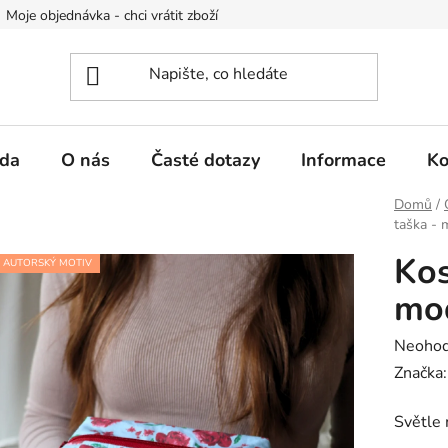
Moje objednávka - chci vrátit zboží
Obchodní podmínky
Po
da
O nás
Časté dotazy
Informace
Ko
Domů
/
taška - 
Kos
AUTORSKÝ MOTIV
mo
Průměr
Neoho
hodnoc
Značka
produk
Světle 
je