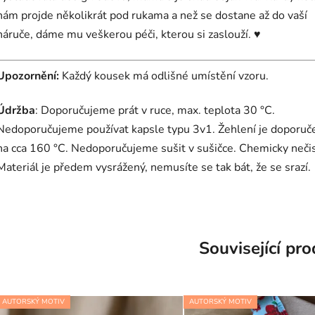
nám projde několikrát pod rukama a než se dostane až do vaší
náruče, dáme mu veškerou péči, kterou si zaslouží. ♥
Upozornění:
Každý kousek má odlišné umístění vzoru.
Údržba
: Doporučujeme prát v ruce, max. teplota 30 °C.
Nedoporučujeme používat kapsle typu 3v1. Žehlení je doporuč
na cca 160 °C. Nedoporučujeme sušit v sušičce. Chemicky nečist
Materiál je předem vysrážený, nemusíte se tak bát, že se srazí.
Související pr
AUTORSKÝ MOTIV
AUTORSKÝ MOTIV