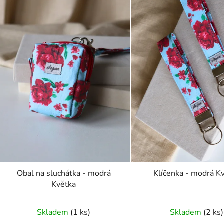
Obal na sluchátka - modrá
Klíčenka - modrá K
Květka
Skladem
(1 ks)
Skladem
(2 ks)