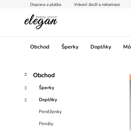
Přejít
Doprava a platba
Vrácení zboží a reklamace
na
obsah
Obchod
Šperky
Doplňky
Mó
P
K
Přeskočit
Obchod
a
kategorie
o
t
s
Šperky
e
t
g
Doplňky
r
o
a
r
Peněženky
i
n
e
n
Penály