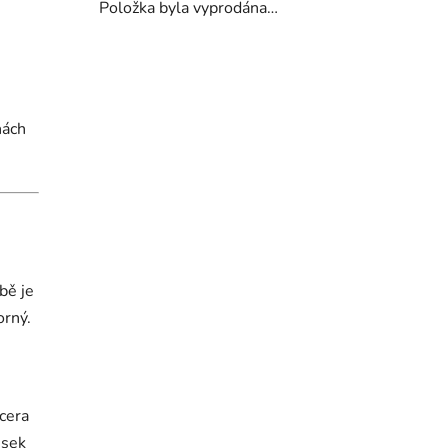
Položka byla vyprodána…
nách
bě je
orný.
cera
usek