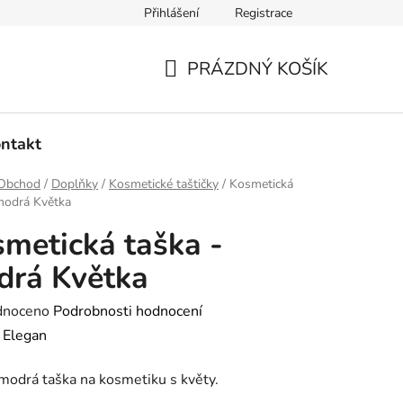
Přihlášení
Registrace
dmínky ochrany osobních údajů
Ověřování recenzí
Hodnoce
PRÁZDNÝ KOŠÍK
NÁKUPNÍ
KOŠÍK
ntakt
Obchod
/
Doplňky
/
Kosmetické taštičky
/
Kosmetická
modrá Květka
metická taška -
drá Květka
né
dnoceno
Podrobnosti hodnocení
ení
:
Elegan
tu
modrá taška na kosmetiku s květy.