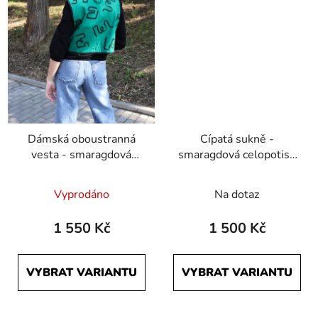
Dámská oboustranná
Cípatá sukně -
vesta - smaragdová
smaragdová celopotisk
Počmáraná a černá
Počmáraná
Průměrné
Vyprodáno
Na dotaz
hodnocení
produktu
1 550 Kč
1 500 Kč
je
5,0
VYBRAT VARIANTU
VYBRAT VARIANTU
z
5
hvězdiček.