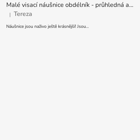
Malé visací náušnice obdélník - průhledná a stříbrná
Tereza
|
Hodnocení produktu je 5 z 5 hvězdiček.
Náušnice jsou naživo ještě krásnější! Jsou...