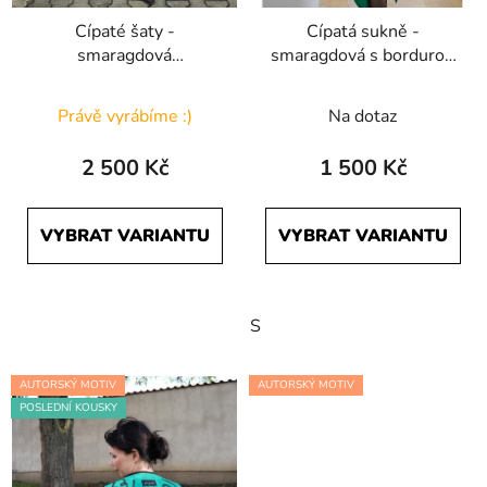
Cípaté šaty -
Cípatá sukně -
smaragdová
smaragdová s bordurou
jednobarevná
Počmáraná
Právě vyrábíme :)
Na dotaz
2 500 Kč
1 500 Kč
VYBRAT VARIANTU
VYBRAT VARIANTU
S
AUTORSKÝ MOTIV
AUTORSKÝ MOTIV
POSLEDNÍ KOUSKY