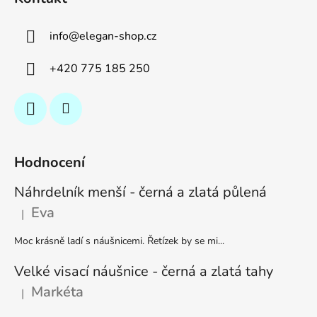
info
@
elegan-shop.cz
+420 775 185 250
Hodnocení
Náhrdelník menší - černá a zlatá půlená
Eva
|
Hodnocení produktu je 5 z 5 hvězdiček.
Moc krásně ladí s náušnicemi. Řetízek by se mi...
Velké visací náušnice - černá a zlatá tahy
Markéta
|
Hodnocení produktu je 5 z 5 hvězdiček.