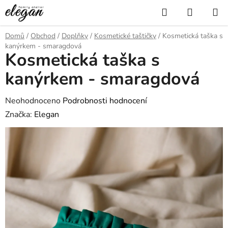
Přejít
Hledat
NÁKUP
na
KOŠÍK
obsah
Domů
/
Obchod
/
Doplňky
/
Kosmetické taštičky
/
Kosmetická taška s
kanýrkem - smaragdová
Kosmetická taška s
kanýrkem - smaragdová
Průměrné
Neohodnoceno
Podrobnosti hodnocení
hodnocení
Značka:
Elegan
produktu
je
0,0
z
5
hvězdiček.