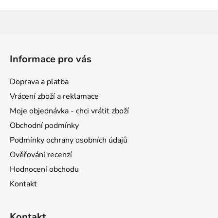
Z
á
Informace pro vás
p
a
Doprava a platba
t
Vrácení zboží a reklamace
í
Moje objednávka - chci vrátit zboží
Obchodní podmínky
Podmínky ochrany osobních údajů
Ověřování recenzí
Hodnocení obchodu
Kontakt
Kontakt