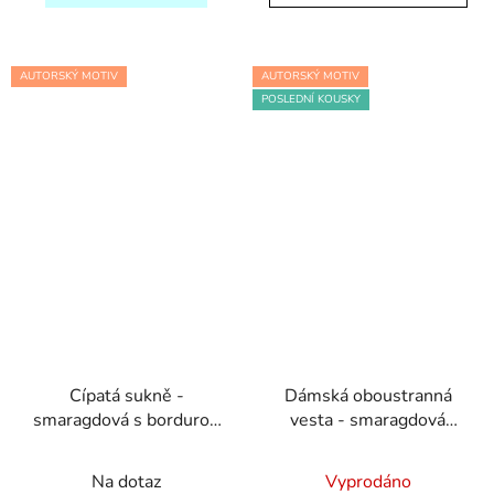
AUTORSKÝ MOTIV
AUTORSKÝ MOTIV
POSLEDNÍ KOUSKY
Cípatá sukně -
Dámská oboustranná
smaragdová s bordurou
vesta - smaragdová
Počmáraná
Počmáraná a černá
Průměrné
Na dotaz
Vyprodáno
hodnocení