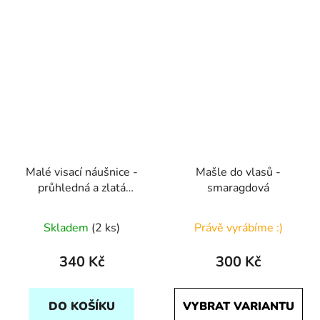
Malé visací náušnice -
Mašle do vlasů -
průhledná a zlatá
smaragdová
půlená
Skladem
(2 ks)
Právě vyrábíme :)
340 Kč
300 Kč
DO KOŠÍKU
VYBRAT VARIANTU