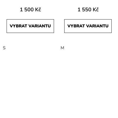
produktu
1 500 Kč
1 550 Kč
je
5,0
VYBRAT VARIANTU
VYBRAT VARIANTU
z
5
hvězdiček.
S
M