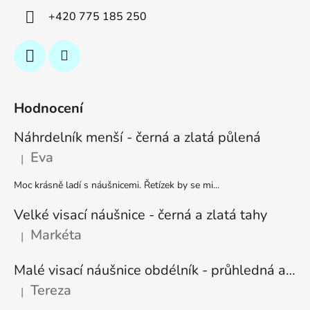
+420 775 185 250
Hodnocení
Náhrdelník menší - černá a zlatá půlená
Eva
|
Hodnocení produktu je 5 z 5 hvězdiček.
Moc krásně ladí s náušnicemi. Řetízek by se mi...
Velké visací náušnice - černá a zlatá tahy
Markéta
|
Hodnocení produktu je 5 z 5 hvězdiček.
Malé visací náušnice obdélník - průhledná a stříbrná
Tereza
|
Hodnocení produktu je 5 z 5 hvězdiček.