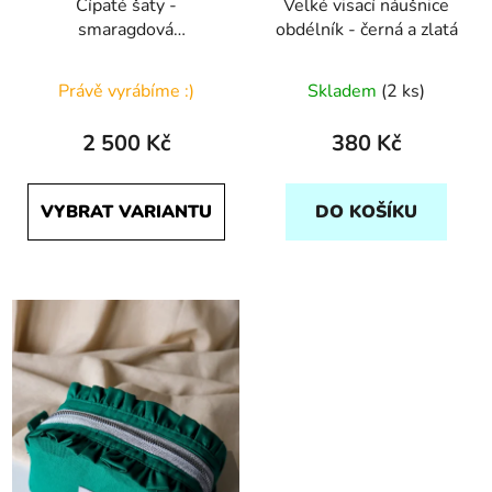
Cípaté šaty -
Velké visací náušnice
smaragdová
obdélník - černá a zlatá
jednobarevná
Právě vyrábíme :)
Skladem
(2 ks)
2 500 Kč
380 Kč
VYBRAT VARIANTU
DO KOŠÍKU