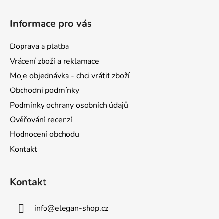
Z
á
Informace pro vás
p
a
Doprava a platba
t
Vrácení zboží a reklamace
í
Moje objednávka - chci vrátit zboží
Obchodní podmínky
Podmínky ochrany osobních údajů
Ověřování recenzí
Hodnocení obchodu
Kontakt
Kontakt
info
@
elegan-shop.cz