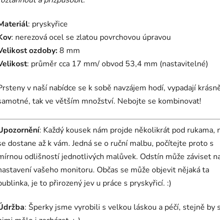
Materiál
: pryskyřice
Kov
: nerezová ocel se zlatou povrchovou úpravou
Velikost ozdoby:
8 mm
Velikost
: průměr cca 17 mm/ obvod 53,4 mm (nastavitelné)
Prsteny v naší nabídce se k sobě navzájem hodí, vypadají krásně
samotné, tak ve větším množství. Nebojte se kombinovat!
Upozornění
: Každý kousek nám projde několikrát pod rukama, 
se dostane až k vám. Jedná se o ruční malbu, počítejte proto s
mírnou odlišností jednotlivých malůvek. Odstín může záviset n
nastavení vašeho monitoru. Občas se může objevit nějaká ta
bublinka, je to přirozený jev u práce s pryskyřicí. :)
Údržba
: Šperky jsme vyrobili s velkou láskou a péčí, stejně by 