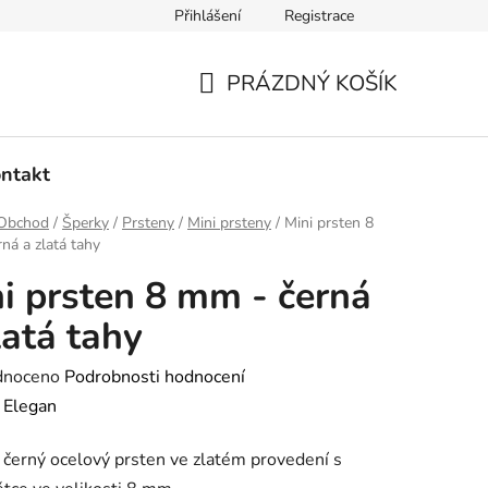
Přihlášení
Registrace
dmínky ochrany osobních údajů
Ověřování recenzí
Hodnoce
PRÁZDNÝ KOŠÍK
NÁKUPNÍ
KOŠÍK
ntakt
Obchod
/
Šperky
/
Prsteny
/
Mini prsteny
/
Mini prsten 8
ná a zlatá tahy
i prsten 8 mm - černá
latá tahy
né
dnoceno
Podrobnosti hodnocení
ení
:
Elegan
tu
černý ocelový prsten ve zlatém provedení s