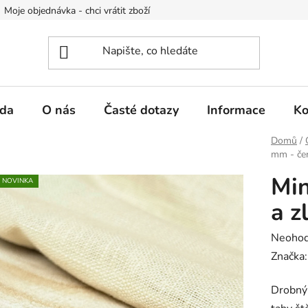
Moje objednávka - chci vrátit zboží
Obchodní podmínky
Po
da
O nás
Časté dotazy
Informace
Ko
Domů
/
mm - čer
Min
NOVINKA
a z
Průměr
Neoho
hodnoc
Značka
produk
Drobný 
je