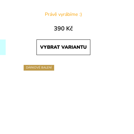
Průměrné
Právě vyrábíme :)
hodnocení
produktu
390 Kč
je
5,0
VYBRAT VARIANTU
z
5
hvězdiček.
DÁRKOVÉ BALENÍ