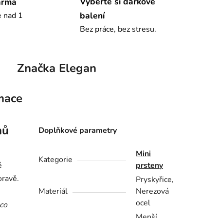
Vyberte si dárkové
arma
balení
e nad 1
Bez práce, bez stresu.
Značka
Elegan
mace
hů
Doplňkové parametry
Mini
Kategorie
é
prsteny
ravě.
Pryskyřice,
Materiál
Nerezová
ocel
co
Menší