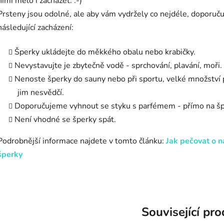
nimi mělo i zacházet. :-)
Prsteny jsou odolné, ale aby vám vydržely co nejdéle, doporuč
následující zacházení:
Šperky ukládejte do měkkého obalu nebo krabičky.
Nevystavujte je zbytečně vodě - sprchování, plavání, moři.
Nenoste šperky do sauny nebo při sportu, velké množství
jim nesvědčí.
Doporučujeme vyhnout se styku s parfémem - přímo na šp
Není vhodné se šperky spát.
Podrobnější informace najdete v tomto článku:
Jak pečovat o n
šperky
Související pr