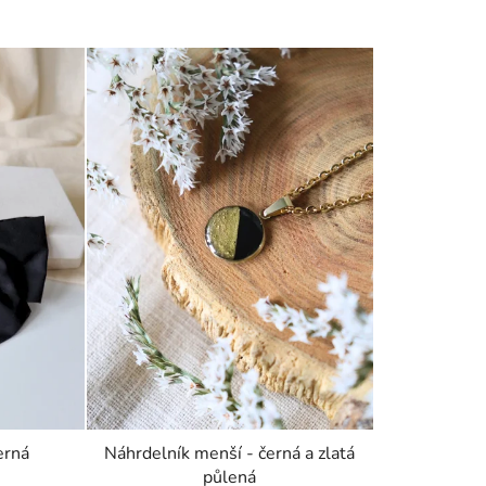
erná
Náhrdelník menší - černá a zlatá
půlená