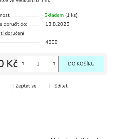
ětce ve velikosti 8 mm.
nost
Skladem
(1 ks)
 doručit do:
13.8.2026
ek.
ti doručení
4509
0 Kč
DO KOŠÍKU
 cena:
Zeptat se
Sdílet