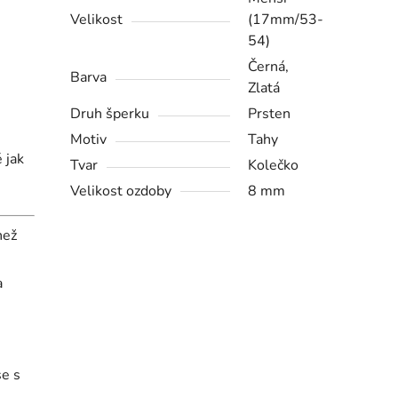
Velikost
(17mm/53-
54)
Černá,
Barva
Zlatá
Druh šperku
Prsten
Motiv
Tahy
 jak
Tvar
Kolečko
Velikost ozdoby
8 mm
než
a
se s