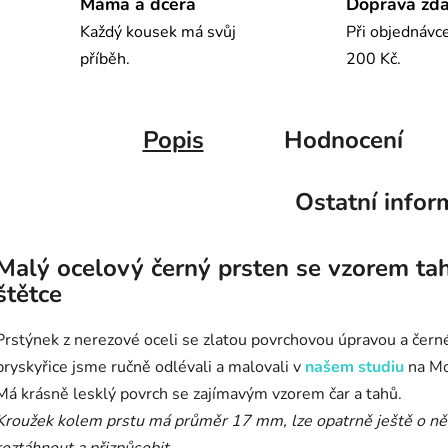
Máma a dcera
Doprava zd
Každý kousek má svůj
Při objednávc
příběh.
200 Kč.
Popis
Hodnocení
Ostatní infor
Malý ocelový černý prsten se vzorem ta
štětce
Prstýnek z nerezové oceli se zlatou povrchovou úpravou a čern
pryskyřice jsme ručně odlévali a malovali v
našem studiu
na Mo
Má krásně lesklý povrch se zajímavým vzorem čar a tahů.
Kroužek kolem prstu má průměr 17 mm, lze opatrně ještě o ně
roztáhnout a přizpůsobit.