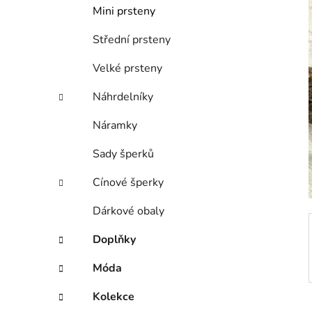
í
Mini prsteny
p
a
Střední prsteny
n
Velké prsteny
e
l
Náhrdelníky
Náramky
Sady šperků
Cínové šperky
Dárkové obaly
Doplňky
Móda
Kolekce