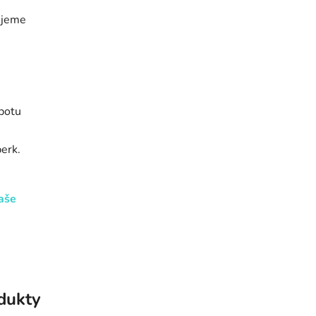
ujeme
 potu
erk.
aše
odukty