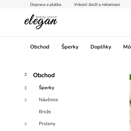
Přejít
Doprava a platba
Vrácení zboží a reklamace
na
obsah
Obchod
Šperky
Doplňky
Mó
P
K
Přeskočit
Obchod
a
kategorie
o
t
s
Šperky
e
t
g
Náušnice
r
o
a
r
Brože
i
n
e
n
Prsteny