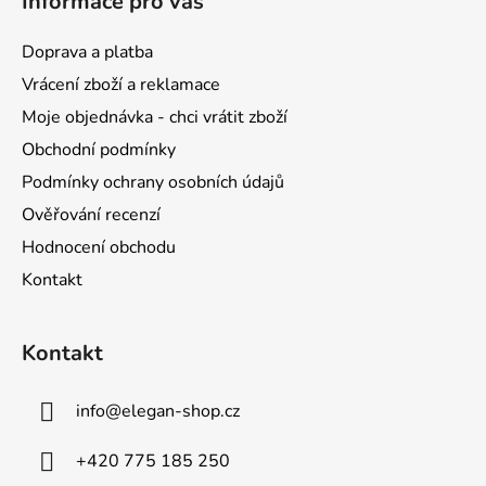
Informace pro vás
p
a
Doprava a platba
t
Vrácení zboží a reklamace
í
Moje objednávka - chci vrátit zboží
Obchodní podmínky
Podmínky ochrany osobních údajů
Ověřování recenzí
Hodnocení obchodu
Kontakt
Kontakt
info
@
elegan-shop.cz
+420 775 185 250