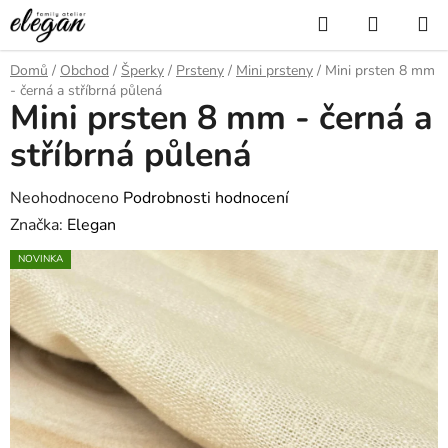
Přejít
Hledat
NÁKUP
na
KOŠÍK
obsah
Domů
/
Obchod
/
Šperky
/
Prsteny
/
Mini prsteny
/
Mini prsten 8 mm
- černá a stříbrná půlená
Mini prsten 8 mm - černá a
stříbrná půlená
Průměrné
Neohodnoceno
Podrobnosti hodnocení
hodnocení
Značka:
Elegan
produktu
NOVINKA
je
0,0
z
5
hvězdiček.