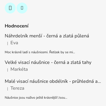
Hodnocení
Náhrdelník menší - černá a zlatá půlená
Eva
|
Hodnocení produktu je 5 z 5 hvězdiček.
Moc krásně ladí s náušnicemi. Řetízek by se mi...
Velké visací náušnice - černá a zlatá tahy
Markéta
|
Hodnocení produktu je 5 z 5 hvězdiček.
Malé visací náušnice obdélník - průhledná a stříbrná
Tereza
|
Hodnocení produktu je 5 z 5 hvězdiček.
Náušnice jsou naživo ještě krásnější! Jsou...