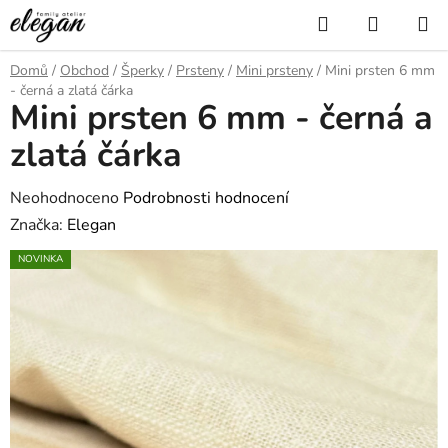
Přejít
Hledat
NÁKUP
na
KOŠÍK
obsah
Domů
/
Obchod
/
Šperky
/
Prsteny
/
Mini prsteny
/
Mini prsten 6 mm
- černá a zlatá čárka
Mini prsten 6 mm - černá a
zlatá čárka
Průměrné
Neohodnoceno
Podrobnosti hodnocení
hodnocení
Značka:
Elegan
produktu
NOVINKA
je
0,0
z
5
hvězdiček.