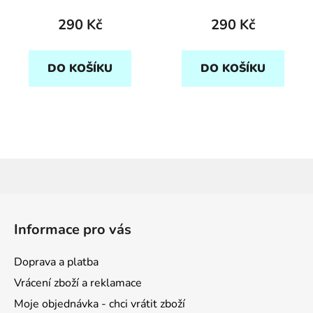
290 Kč
290 Kč
DO KOŠÍKU
DO KOŠÍKU
Z
á
Informace pro vás
p
a
Doprava a platba
t
Vrácení zboží a reklamace
í
Moje objednávka - chci vrátit zboží