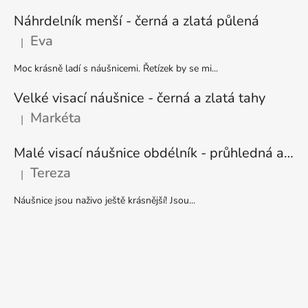
Náhrdelník menší - černá a zlatá půlená
Eva
|
Hodnocení produktu je 5 z 5 hvězdiček.
Moc krásně ladí s náušnicemi. Řetízek by se mi...
Velké visací náušnice - černá a zlatá tahy
Markéta
|
Hodnocení produktu je 5 z 5 hvězdiček.
Malé visací náušnice obdélník - průhledná a stříbrná
Tereza
|
Hodnocení produktu je 5 z 5 hvězdiček.
Náušnice jsou naživo ještě krásnější! Jsou...