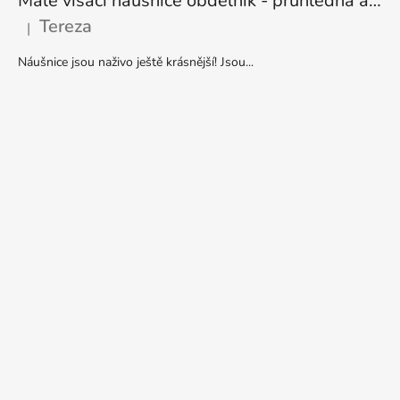
Malé visací náušnice obdélník - průhledná a stříbrná
Tereza
|
Hodnocení produktu je 5 z 5 hvězdiček.
Náušnice jsou naživo ještě krásnější! Jsou...