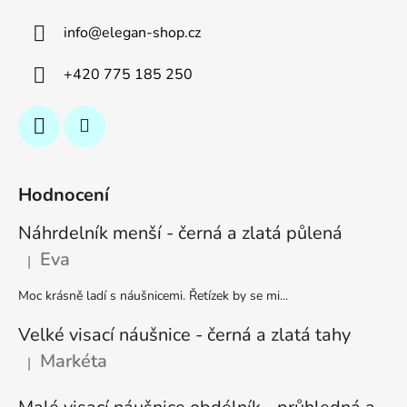
info
@
elegan-shop.cz
+420 775 185 250
Hodnocení
Náhrdelník menší - černá a zlatá půlená
Eva
|
Hodnocení produktu je 5 z 5 hvězdiček.
Moc krásně ladí s náušnicemi. Řetízek by se mi...
Velké visací náušnice - černá a zlatá tahy
Markéta
|
Hodnocení produktu je 5 z 5 hvězdiček.