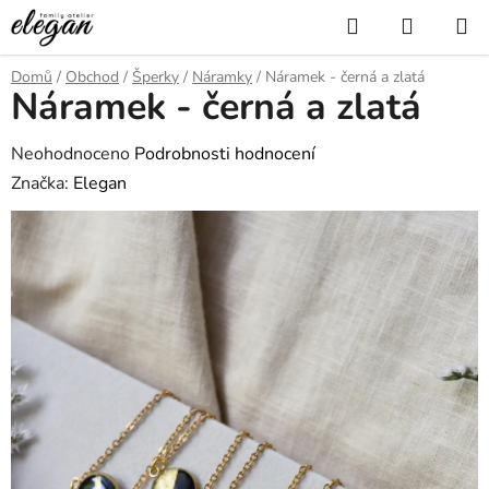
Přejít
Hledat
NÁKUP
na
KOŠÍK
obsah
Domů
/
Obchod
/
Šperky
/
Náramky
/
Náramek - černá a zlatá
Náramek - černá a zlatá
Průměrné
Neohodnoceno
Podrobnosti hodnocení
hodnocení
Značka:
Elegan
produktu
je
0,0
z
5
hvězdiček.