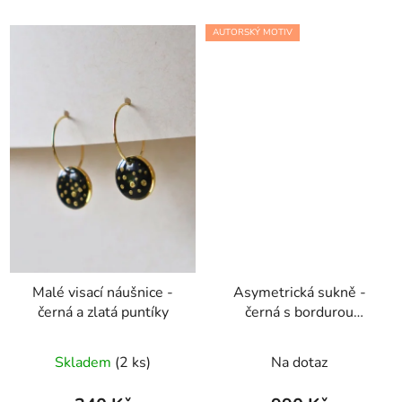
AUTORSKÝ MOTIV
Malé visací náušnice -
Asymetrická sukně -
černá a zlatá puntíky
černá s bordurou
Počmáraná
Skladem
(2 ks)
Na dotaz