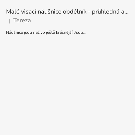
Malé visací náušnice obdélník - průhledná a stříbrná
Tereza
|
Hodnocení produktu je 5 z 5 hvězdiček.
Náušnice jsou naživo ještě krásnější! Jsou...