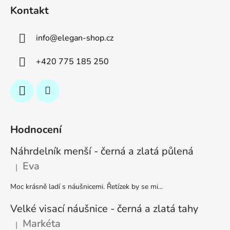
Kontakt
info
@
elegan-shop.cz
+420 775 185 250
Hodnocení
Náhrdelník menší - černá a zlatá půlená
Eva
|
Hodnocení produktu je 5 z 5 hvězdiček.
Moc krásně ladí s náušnicemi. Řetízek by se mi...
Velké visací náušnice - černá a zlatá tahy
Markéta
|
Hodnocení produktu je 5 z 5 hvězdiček.