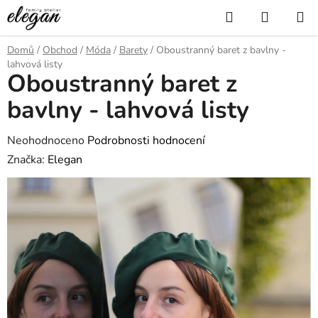
Přejít
Hledat
NÁKUP
na
KOŠÍK
obsah
Domů
/
Obchod
/
Móda
/
Barety
/
Oboustranný baret z bavlny -
lahvová listy
Oboustranný baret z
bavlny - lahvová listy
Průměrné
Neohodnoceno
Podrobnosti hodnocení
hodnocení
Značka:
Elegan
produktu
je
0,0
z
5
hvězdiček.