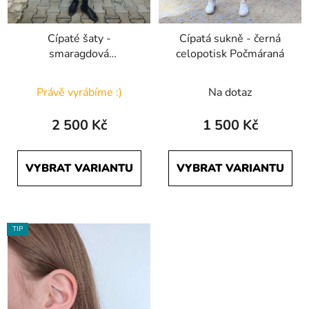
Cípaté šaty -
Cípatá sukně - černá
smaragdová
celopotisk Počmáraná
jednobarevná
Právě vyrábíme :)
Na dotaz
2 500 Kč
1 500 Kč
VYBRAT VARIANTU
VYBRAT VARIANTU
TIP