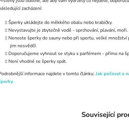
Prsteny jsou odolné, ale aby vám vydržely co nejdéle, doporuč
následující zacházení:
Šperky ukládejte do měkkého obalu nebo krabičky.
Nevystavujte je zbytečně vodě - sprchování, plavání, moři.
Nenoste šperky do sauny nebo při sportu, velké množství
jim nesvědčí.
Doporučujeme vyhnout se styku s parfémem - přímo na šp
Není vhodné se šperky spát.
Podrobnější informace najdete v tomto článku:
Jak pečovat o n
šperky
Související pr