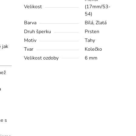
Velikost
(17mm/53-
54)
Barva
Bílá, Zlatá
Druh šperku
Prsten
Motiv
Tahy
 jak
Tvar
Kolečko
Velikost ozdoby
6 mm
než
a
se s