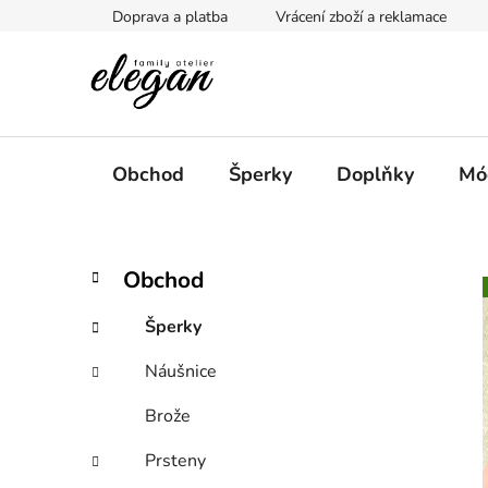
Přejít
Doprava a platba
Vrácení zboží a reklamace
na
obsah
Obchod
Šperky
Doplňky
Mó
P
K
Přeskočit
Obchod
a
kategorie
o
t
s
Šperky
e
t
g
Náušnice
r
o
a
r
Brože
i
n
e
n
Prsteny