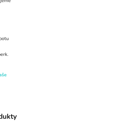
ujeme
 potu
erk.
aše
odukty