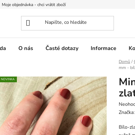
Moje objednávka - chci vrátit zboží
Obchodní podmínky
Po
da
O nás
Časté dotazy
Informace
Ko
Domů
/
mm - bíl
Min
NOVINKA
zla
Průměr
Neoho
hodnoc
Značka
produk
Bílo-zl
je