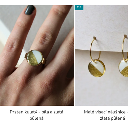
TIP
Prsten kulatý - bílá a zlatá
Malé visací náušnice -
půlená
zlatá půlená