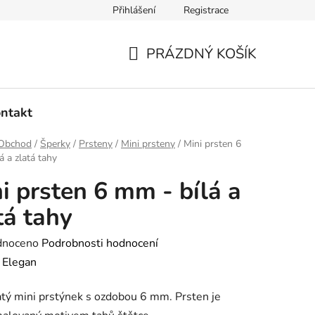
Přihlášení
Registrace
dmínky ochrany osobních údajů
Ověřování recenzí
Hodnoce
PRÁZDNÝ KOŠÍK
NÁKUPNÍ
KOŠÍK
ntakt
Obchod
/
Šperky
/
Prsteny
/
Mini prsteny
/
Mini prsten 6
á a zlatá tahy
i prsten 6 mm - bílá a
tá tahy
né
dnoceno
Podrobnosti hodnocení
ení
:
Elegan
tu
atý mini prstýnek s ozdobou 6 mm. Prsten je