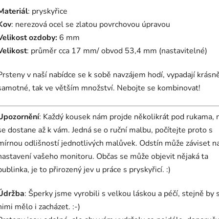
Materiál
: pryskyřice
Kov
: nerezová ocel se zlatou povrchovou úpravou
Velikost ozdoby:
6 mm
Velikost
: průměr cca 17 mm/ obvod 53,4 mm (nastavitelné)
Prsteny v naší nabídce se k sobě navzájem hodí, vypadají krásně
samotné, tak ve větším množství. Nebojte se kombinovat!
Upozornění
: Každý kousek nám projde několikrát pod rukama, 
se dostane až k vám. Jedná se o ruční malbu, počítejte proto s
mírnou odlišností jednotlivých malůvek. Odstín může záviset n
nastavení vašeho monitoru. Občas se může objevit nějaká ta
bublinka, je to přirozený jev u práce s pryskyřicí. :)
Údržba
: Šperky jsme vyrobili s velkou láskou a péčí, stejně by 
nimi mělo i zacházet. :-)