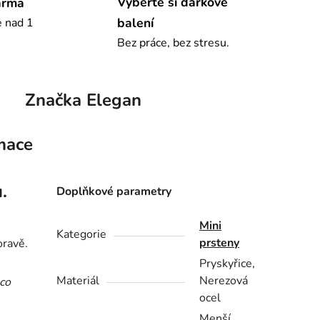
Vyberte si dárkové
arma
balení
e nad 1
Bez práce, bez stresu.
Značka
Elegan
mace
.
Doplňkové parametry
Mini
Kategorie
prsteny
ravě.
Pryskyřice,
Materiál
Nerezová
co
ocel
Menší