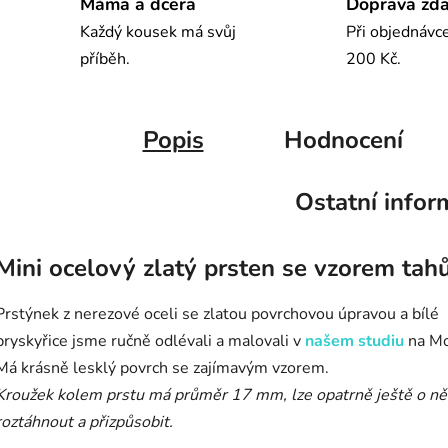
Máma a dcera
Doprava zd
Každý kousek má svůj
Při objednávc
příběh.
200 Kč.
Popis
Hodnocení
Ostatní infor
Mini ocelový zlatý prsten se vzorem tahů
Prstýnek z nerezové oceli se zlatou povrchovou úpravou a bílé
pryskyřice jsme ručně odlévali a malovali v
našem studiu
na Mo
Má krásně lesklý povrch se zajímavým vzorem.
Kroužek kolem prstu má průměr 17 mm, lze opatrně ještě o ně
roztáhnout a přizpůsobit.