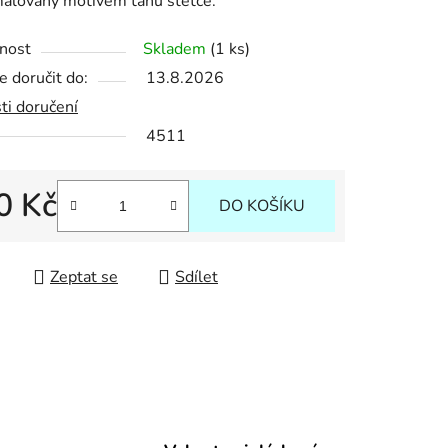
alovaný motivem tahů štětce.
nost
Skladem
(1 ks)
 doručit do:
13.8.2026
ek.
ti doručení
4511
0 Kč
DO KOŠÍKU
 cena:
Zeptat se
Sdílet