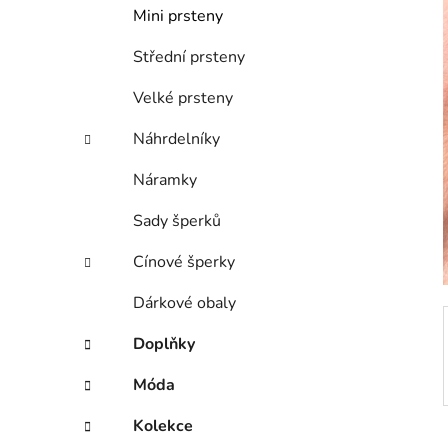
í
Mini prsteny
p
a
Střední prsteny
n
Velké prsteny
e
l
Náhrdelníky
Náramky
Sady šperků
Cínové šperky
Dárkové obaly
Doplňky
Móda
Kolekce