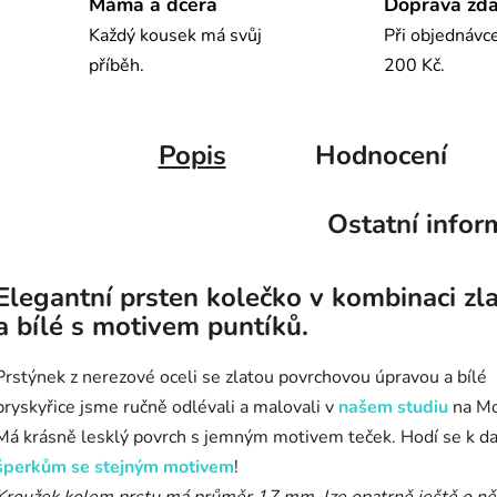
Máma a dcera
Doprava zd
Každý kousek má svůj
Při objednávc
příběh.
200 Kč.
Popis
Hodnocení
Ostatní infor
Elegantní prsten kolečko v kombinaci zl
a bílé s motivem puntíků.
Prstýnek z nerezové oceli se zlatou povrchovou úpravou a bílé
pryskyřice jsme ručně odlévali a malovali v
našem studiu
na Mo
Má krásně lesklý povrch s jemným motivem teček. Hodí se k d
šperkům se stejným motivem
!
Kroužek kolem prstu má průměr 17 mm, lze opatrně ještě o ně