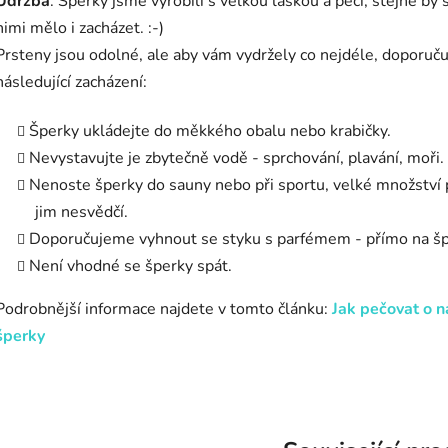
Údržba
: Šperky jsme vyrobili s velkou láskou a péčí, stejně by 
nimi mělo i zacházet. :-)
Prsteny jsou odolné, ale aby vám vydržely co nejdéle, doporuč
následující zacházení:
Šperky ukládejte do měkkého obalu nebo krabičky.
Nevystavujte je zbytečně vodě - sprchování, plavání, moři.
Nenoste šperky do sauny nebo při sportu, velké množství
jim nesvědčí.
Doporučujeme vyhnout se styku s parfémem - přímo na šp
Není vhodné se šperky spát.
Podrobnější informace najdete v tomto článku:
Jak pečovat o n
šperky