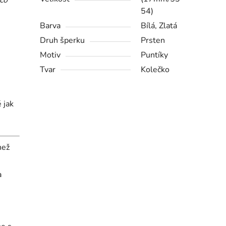
54)
Barva
Bílá, Zlatá
Druh šperku
Prsten
Motiv
Puntíky
Tvar
Kolečko
 jak
než
a