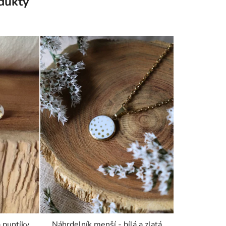
odukty
á puntíky
Náhrdelník menší - bílá a zlatá