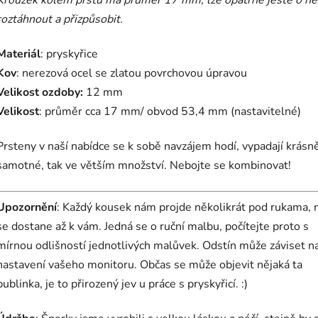
roztáhnout a přizpůsobit.
Materiál
: pryskyřice
Kov
: nerezová ocel se zlatou povrchovou úpravou
Velikost ozdoby:
12 mm
Velikost
: průměr cca 17 mm/ obvod 53,4 mm (nastavitelné)
Prsteny v naší nabídce se k sobě navzájem hodí, vypadají krásně
samotné, tak ve větším množství. Nebojte se kombinovat!
Upozornění
: Každý kousek nám projde několikrát pod rukama, 
se dostane až k vám. Jedná se o ruční malbu, počítejte proto s
mírnou odlišností jednotlivých malůvek. Odstín může záviset n
nastavení vašeho monitoru. Občas se může objevit nějaká ta
bublinka, je to přirozený jev u práce s pryskyřicí. :)