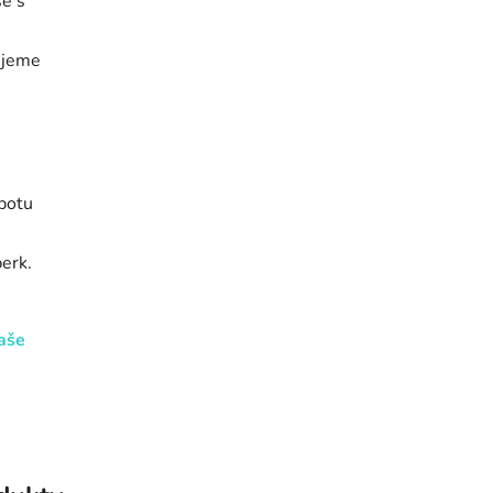
se s
ujeme
 potu
erk.
aše