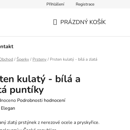
Přihlášení
Registrace
dmínky ochrany osobních údajů
Ověřování recenzí
Hodnoce
PRÁZDNÝ KOŠÍK
NÁKUPNÍ
KOŠÍK
ntakt
Obchod
/
Šperky
/
Prsteny
/
Prsten kulatý - bílá a zlatá
ten kulatý - bílá a
tá puntíky
né
dnoceno
Podrobnosti hodnocení
ení
:
Elegan
tu
ný zlatý prstýnek z nerezové ocele a pryskyřice.