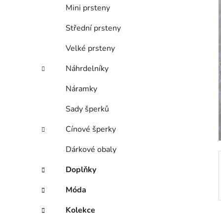
í
Mini prsteny
p
a
Střední prsteny
n
Velké prsteny
e
l
Náhrdelníky
Náramky
Sady šperků
Cínové šperky
Dárkové obaly
Doplňky
Móda
Kolekce