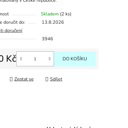
alovaný v České republice.
nost
Skladem
(2 ks)
 doručit do:
13.8.2026
ek.
ti doručení
3946
0 Kč
DO KOŠÍKU
 cena:
Zeptat se
Sdílet