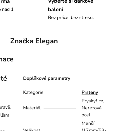
Vyberte si dárkové
arma
balení
e nad 1
Bez práce, bez stresu.
Značka
Elegan
mace
até
Doplňkové parametry
Kategorie
Prsteny
Pryskyřice,
ravě.
Materiál
Nerezová
ocel
alším
Menší
Velikost
(17mm/53-
co