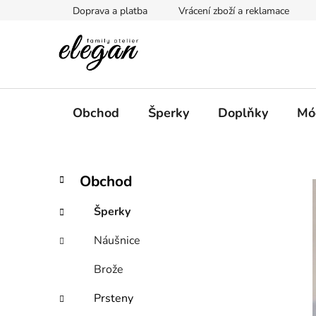
Přejít
Doprava a platba
Vrácení zboží a reklamace
na
obsah
Obchod
Šperky
Doplňky
Mó
P
K
Přeskočit
Obchod
a
kategorie
o
t
s
Šperky
e
t
g
Náušnice
r
o
a
r
Brože
i
n
e
n
Prsteny