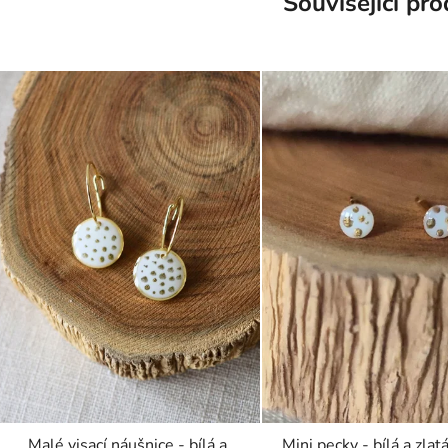
Související pr
Malé visací náušnice - bílá a
Mini pecky - bílá a zlat