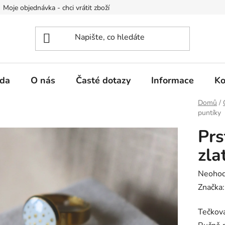
Moje objednávka - chci vrátit zboží
Obchodní podmínky
Po
da
O nás
Časté dotazy
Informace
Ko
Domů
/
puntíky
Prs
zla
Průměr
Neoho
hodnoc
Značka
produk
Tečkova
je