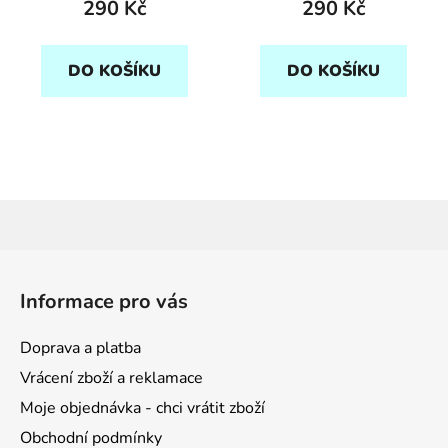
290 Kč
290 Kč
DO KOŠÍKU
DO KOŠÍKU
Z
á
Informace pro vás
p
a
Doprava a platba
t
Vrácení zboží a reklamace
í
Moje objednávka - chci vrátit zboží
Obchodní podmínky