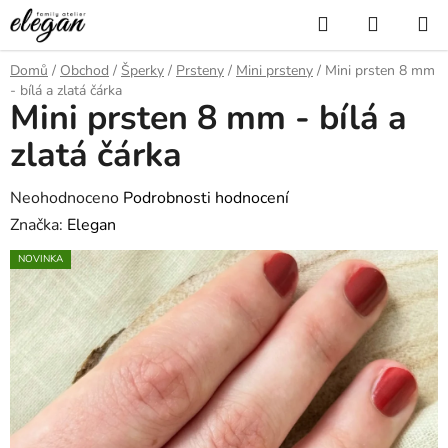
Přejít
Hledat
NÁKUP
na
KOŠÍK
obsah
Domů
/
Obchod
/
Šperky
/
Prsteny
/
Mini prsteny
/
Mini prsten 8 mm
- bílá a zlatá čárka
Mini prsten 8 mm - bílá a
zlatá čárka
Průměrné
Neohodnoceno
Podrobnosti hodnocení
hodnocení
Značka:
Elegan
produktu
NOVINKA
je
0,0
z
5
hvězdiček.