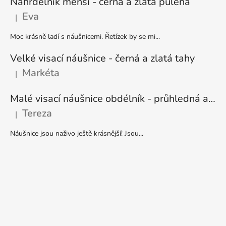
Náhrdelník menší - černá a zlatá půlená
Eva
|
Hodnocení produktu je 5 z 5 hvězdiček.
Moc krásně ladí s náušnicemi. Řetízek by se mi...
Velké visací náušnice - černá a zlatá tahy
Markéta
|
Hodnocení produktu je 5 z 5 hvězdiček.
Malé visací náušnice obdélník - průhledná a stříbrná
Tereza
|
Hodnocení produktu je 5 z 5 hvězdiček.
Náušnice jsou naživo ještě krásnější! Jsou...