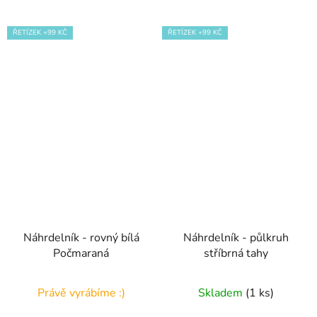
ŘETÍZEK +99 KČ
ŘETÍZEK +99 KČ
Náhrdelník - rovný bílá
Náhrdelník - půlkruh
Počmaraná
stříbrná tahy
Právě vyrábíme :)
Skladem
(1 ks)