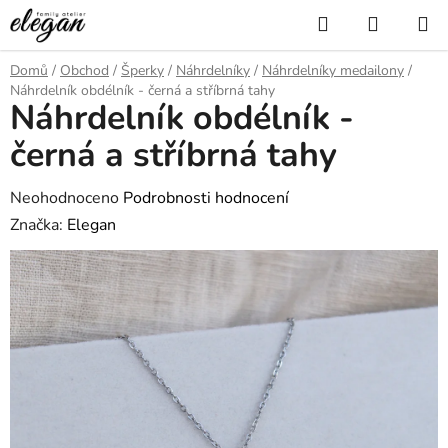
Přejít
Hledat
NÁKUP
na
KOŠÍK
obsah
Domů
/
Obchod
/
Šperky
/
Náhrdelníky
/
Náhrdelníky medailony
/
Náhrdelník obdélník - černá a stříbrná tahy
Náhrdelník obdélník -
černá a stříbrná tahy
Průměrné
Neohodnoceno
Podrobnosti hodnocení
hodnocení
Značka:
Elegan
produktu
je
0,0
z
5
hvězdiček.