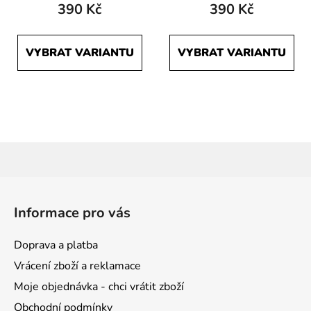
390 Kč
390 Kč
VYBRAT VARIANTU
VYBRAT VARIANTU
Z
á
Informace pro vás
p
a
Doprava a platba
t
Vrácení zboží a reklamace
í
Moje objednávka - chci vrátit zboží
Obchodní podmínky