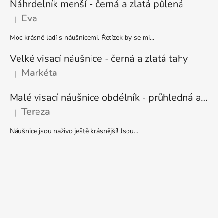
Náhrdelník menší - černá a zlatá půlená
Eva
|
Hodnocení produktu je 5 z 5 hvězdiček.
Moc krásně ladí s náušnicemi. Řetízek by se mi...
Velké visací náušnice - černá a zlatá tahy
Markéta
|
Hodnocení produktu je 5 z 5 hvězdiček.
Malé visací náušnice obdélník - průhledná a stříbrná
Tereza
|
Hodnocení produktu je 5 z 5 hvězdiček.
Náušnice jsou naživo ještě krásnější! Jsou...