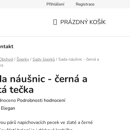
Přihlášení
Registrace
dmínky ochrany osobních údajů
Ověřování recenzí
Hodnoce
PRÁZDNÝ KOŠÍK
NÁKUPNÍ
KOŠÍK
ntakt
Obchod
/
Šperky
/
Sady šperků
/
Sada náušnic - černá a
ka
a náušnic - černá a
tá tečka
né
dnoceno
Podrobnosti hodnocení
ení
:
Elegan
tu
ou párů napichovacích pecek ve zlaté a černé