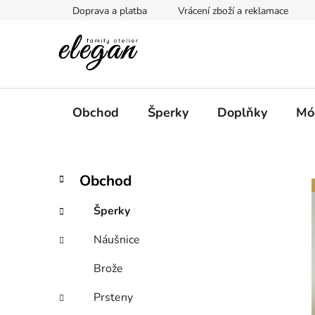
Přejít
Doprava a platba
Vrácení zboží a reklamace
na
obsah
Obchod
Šperky
Doplňky
Mó
P
K
Přeskočit
Obchod
a
kategorie
o
t
s
Šperky
e
t
g
Náušnice
r
o
a
r
Brože
i
n
e
n
Prsteny