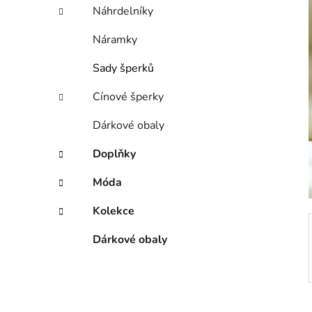
í
Náhrdelníky
p
a
Náramky
n
Sady šperků
e
l
Cínové šperky
Dárkové obaly
Doplňky
Móda
Kolekce
Dárkové obaly