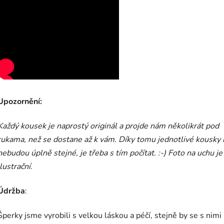
Upozornění:
Každý kousek je naprostý originál a projde nám několikrát pod
rukama, než se dostane až k vám.
Díky tomu jednotlivé kousky 
nebudou úplně stejné, je třeba s tím počítat. :-) Foto na uchu je
ilustrační.
Údržba
:
Šperky jsme vyrobili s velkou láskou a péčí, stejně by se s nim