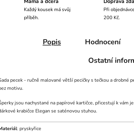
Máma a dcera
Doprava zd
Každý kousek má svůj
Při objednávc
příběh.
200 Kč.
Popis
Hodnocení
Ostatní infor
Sada pecek - ručně malované větší pecičky s tečkou a drobné p
bez motivu.
Šperky jsou nachystané na papírové kartičce, přicestují k vám je
dárkové krabičce Elegan se saténovou stuhou.
Materiál
: pryskyřice