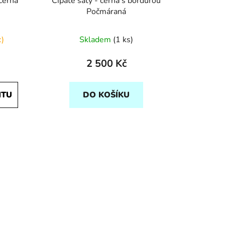
 černá
Cípaté šaty - černá s bordurou
Počmáraná
:)
Skladem
(1 ks)
2 500 Kč
NTU
DO KOŠÍKU