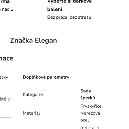
Vyberte si dárkové
arma
balení
e nad 1
Bez práce, bez stresu.
Značka
Elegan
mace
ecky
Doplňkové parametry
Sady
Kategorie
šperků
ště v
Pryskyřice,
Materiál
Nerezová
ocel
0,4 cm, 1