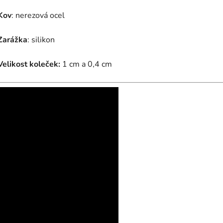
Kov
: nerezová ocel
Zarážka
: silikon
Velikost koleček:
1 cm a 0,4 cm