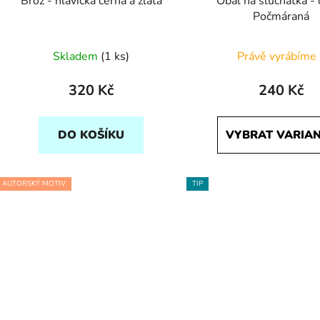
Brož - hlavička černá a zlatá
Obal na sluchátka -
Počmáraná
Skladem
(1 ks)
Právě vyrábíme 
320 Kč
240 Kč
DO KOŠÍKU
VYBRAT VARIA
AUTORSKÝ MOTIV
TIP