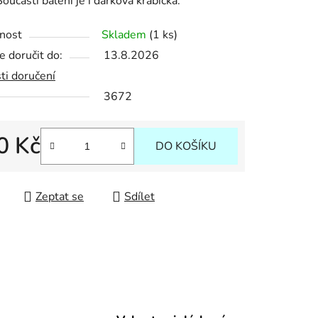
Součástí balení je i dárková krabička.
nost
Skladem
(1 ks)
 doručit do:
13.8.2026
ek.
ti doručení
3672
0 Kč
DO KOŠÍKU
 cena:
Zeptat se
Sdílet