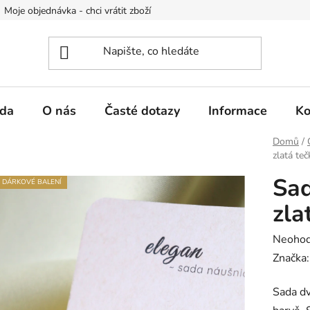
Moje objednávka - chci vrátit zboží
Obchodní podmínky
Po
da
O nás
Časté dotazy
Informace
Ko
Domů
/
zlatá teč
Sad
DÁRKOVÉ BALENÍ
zla
Průměr
Neoho
hodnoc
Značka
produk
Sada dv
je