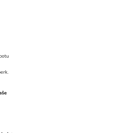
 potu
erk.
aše