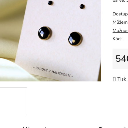
barvě. 
0,0
z
Dostup
5
Můžeme
hvězdič
Možnos
Kód:
54
Měrná
Tisk