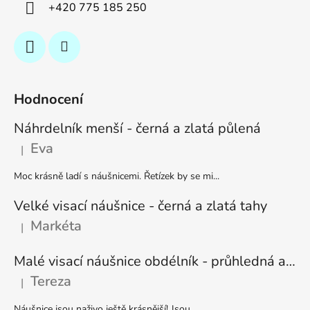
+420 775 185 250
Hodnocení
Náhrdelník menší - černá a zlatá půlená
Eva
|
Hodnocení produktu je 5 z 5 hvězdiček.
Moc krásně ladí s náušnicemi. Řetízek by se mi...
Velké visací náušnice - černá a zlatá tahy
Markéta
|
Hodnocení produktu je 5 z 5 hvězdiček.
Malé visací náušnice obdélník - průhledná a stříbrná
Tereza
|
Hodnocení produktu je 5 z 5 hvězdiček.
Náušnice jsou naživo ještě krásnější! Jsou...