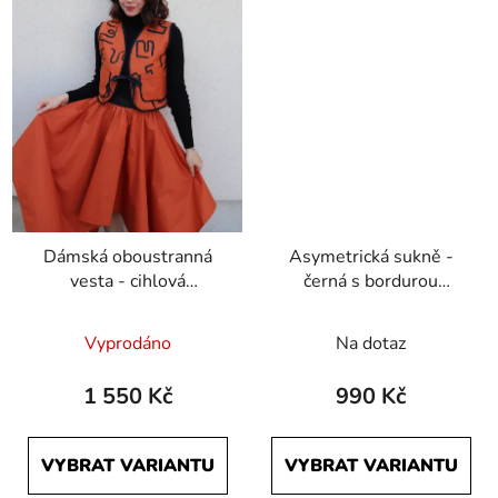
Dámská oboustranná
Asymetrická sukně -
vesta - cihlová
černá s bordurou
Počmáraná a černá
Počmáraná
Vyprodáno
Na dotaz
1 550 Kč
990 Kč
VYBRAT VARIANTU
VYBRAT VARIANTU