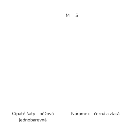
M
S
Cípaté šaty - béžová
Náramek - černá a zlatá
jednobarevná