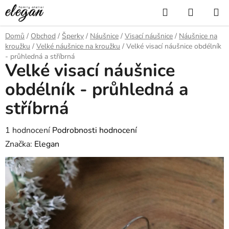
Přejít
Hledat
NÁKUP
na
KOŠÍK
obsah
Domů
/
Obchod
/
Šperky
/
Náušnice
/
Visací náušnice
/
Náušnice na
kroužku
/
Velké náušnice na kroužku
/
Velké visací náušnice obdélník
- průhledná a stříbrná
Velké visací náušnice
obdélník - průhledná a
stříbrná
Průměrné
1 hodnocení
Podrobnosti hodnocení
hodnocení
Značka:
Elegan
produktu
je
5,0
z
5
hvězdiček.