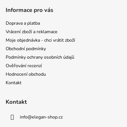
á
Informace pro vás
p
a
Doprava a platba
t
Vrácení zboží a reklamace
í
Moje objednávka - chci vrátit zboží
Obchodní podmínky
Podmínky ochrany osobních údajů
Ověřování recenzí
Hodnocení obchodu
Kontakt
Kontakt
info
@
elegan-shop.cz